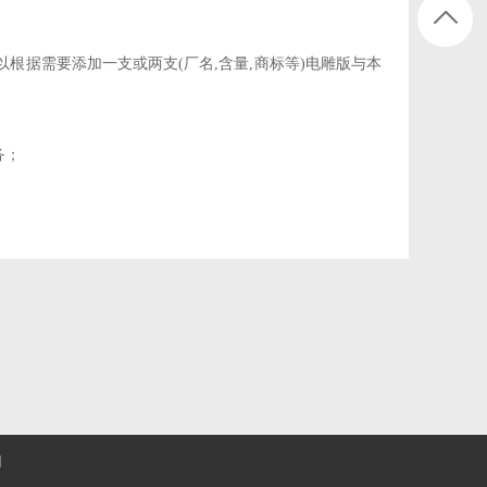
以根据需要添加一支或两支(厂名,含量,商标等)电雕版与本
务；
们