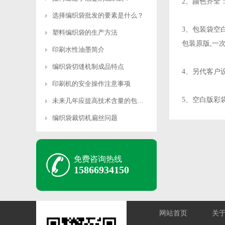
2、颜色齐全
选择编织袋批发的要素是什么？
3、包装袋空
塑料编织袋的生产方法
包装原版,一
印刷水性油墨简介
编织袋切缝机制成品特点
4、另代客户
印刷机的安全操作注意事项
5、空白版彩
未来几年应提高技术含量的包装机械
编织袋裁切机扁丝问题
免费咨询热线
15866934150
网站首页
关