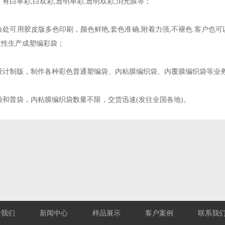
：有白单彩,白双彩,透明单彩,透明双彩,消光膜等；
白处可用胶皮版多色印刷，颜色鲜艳,套色准确,附着力强,不褪色.客户也可
次性生产成塑编彩袋；
设计制版，制作各种彩色普通塑编袋、内粘膜编织袋、内覆膜编织袋等业
袋和普袋，内粘膜编织袋数量不限，交货迅速(发往全国各地)。
于我们
新闻中心
样品展示
客户案例
联系我