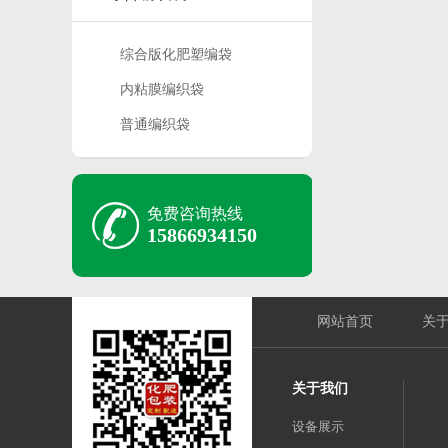
综合版化肥塑编袋
内粘膜编织袋
普通编织袋
免费咨询热线
15866934150
网站首页
关
关于我们
设备展示